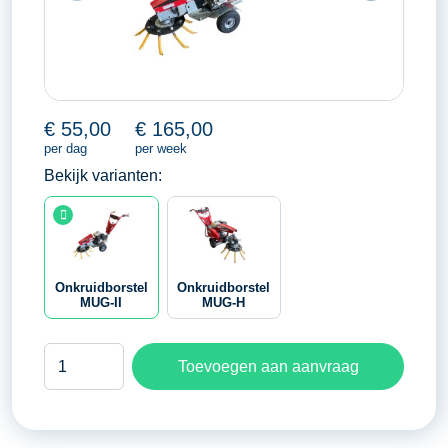
€
55,00
€
165,00
per dag
per week
Bekijk varianten:
Onkruidborstel
Onkruidborstel
MUG-II
MUG-H
Onkruidborstel
Toevoegen aan aanvraag
MUG-
II
aantal