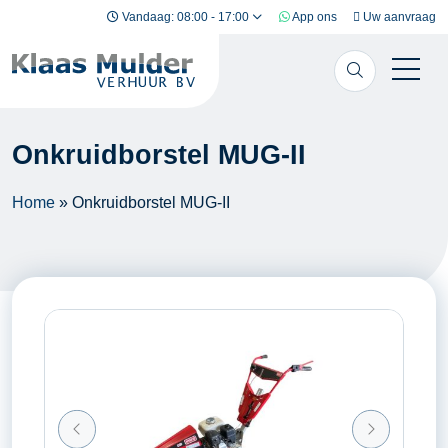
Ga naar inhoud
Vandaag: 08:00 - 17:00
App ons
Uw aanvraag
Onkruidborstel MUG-II
Home
»
Onkruidborstel MUG-II