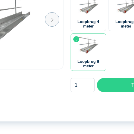
Loopbrug 4
Loopbrug
meter
meter
Loopbrug 8
meter
Loopbrug
T
8
meter
aantal