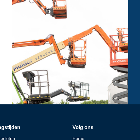
gstijden
Volg ons
gesloten
Home