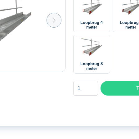
Loopbrug 4
Loopbrug
meter
meter
Loopbrug 8
meter
Loopbrug
T
6
meter
aantal