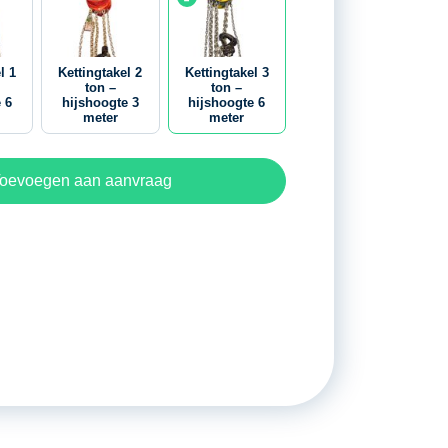
l 1
Kettingtakel 2
Kettingtakel 3
ton –
ton –
 6
hijshoogte 3
hijshoogte 6
meter
meter
oevoegen aan aanvraag