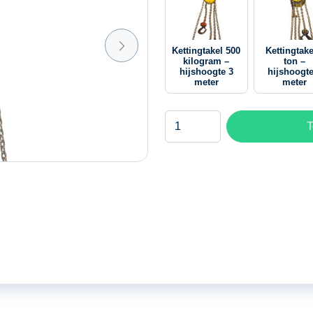
Kettingtakel 500
Kettingtake
kilogram –
ton –
hijshoogte 3
hijshoogte
meter
meter
Kettingtakel
T
3
ton
-
hijshoogte
6
meter
aantal