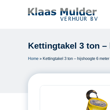
Ga naar inhoud
Kettingtakel 3 ton –
Home
»
Kettingtakel 3 ton – hijshoogte 6 meter