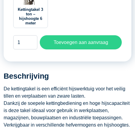
Kettingtakel 3
ton –
hijshoogte 6
meter
Kettingtakel
Toevoegen aan aanvraag
500
kilogram
-
hijshoogte
Beschrijving
3
meter
De kettingtakel is een efficiënt hijswerktuig voor het veilig
aantal
tillen en verplaatsen van zware lasten.
Dankzij de soepele kettingbediening en hoge hijscapaciteit
is deze takel ideaal voor gebruik in werkplaatsen,
magazijnen, bouwplaatsen en industriële toepassingen.
Verkrijgbaar in verschillende hefvermogens en hijshoogtes.