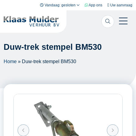
Ga naar inhoud
Vandaag: gesloten
App ons
Uw aanvraag
Duw-trek stempel BM530
Home
»
Duw-trek stempel BM530