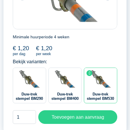
Minimale huurperiode 4 weken
€
1,20
€
1,20
per dag
per week
Bekijk varianten:
Duw-trek
Duw-trek
Duw-trek
stempel BM290
stempel BM400
stempel BM530
Duw-
Toevoegen aan aanvraag
trek
stempel