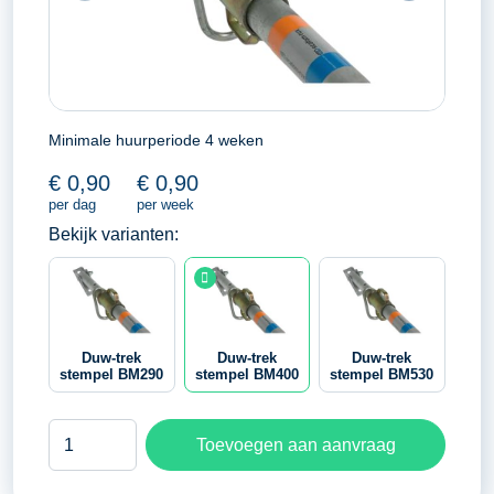
Minimale huurperiode 4 weken
€
0,90
€
0,90
per dag
per week
Bekijk varianten:
Duw-trek
Duw-trek
Duw-trek
stempel BM290
stempel BM400
stempel BM530
Duw-
Toevoegen aan aanvraag
trek
stempel