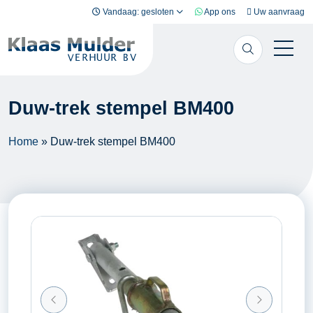
Ga naar inhoud
Vandaag: gesloten
App ons
Uw aanvraag
Duw-trek stempel BM400
Home
»
Duw-trek stempel BM400