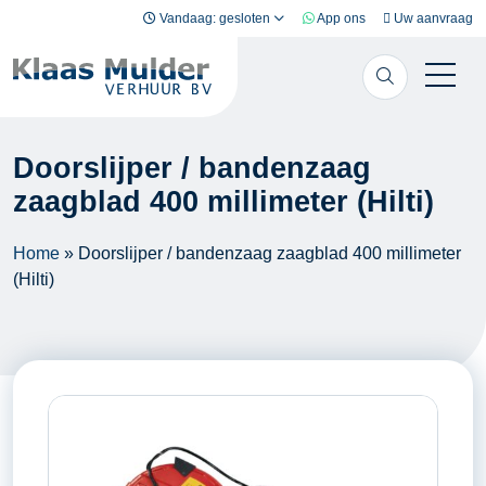
Ga naar inhoud
Vandaag: gesloten
App ons
Uw aanvraag
Doorslijper / bandenzaag
zaagblad 400 millimeter (Hilti)
Home
»
Doorslijper / bandenzaag zaagblad 400 millimeter
(Hilti)