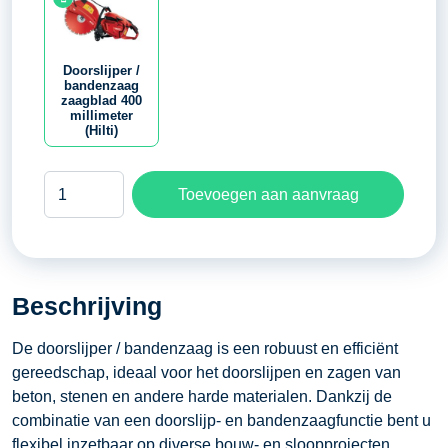
Doorslijper /
bandenzaag
zaagblad 400
millimeter
(Hilti)
Doorslijper
Toevoegen aan aanvraag
/
bandenzaag
zaagblad
400
Beschrijving
millimeter
(Hilti)
De doorslijper / bandenzaag is een robuust en efficiënt
aantal
gereedschap, ideaal voor het doorslijpen en zagen van
beton, stenen en andere harde materialen. Dankzij de
combinatie van een doorslijp- en bandenzaagfunctie bent u
flexibel inzetbaar op diverse bouw- en sloopprojecten.