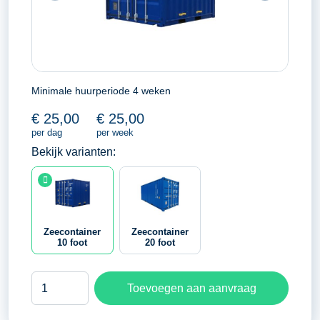
Minimale huurperiode 4 weken
€
25,00
€
25,00
per dag
per week
Bekijk varianten:
Zeecontainer
Zeecontainer
10 foot
20 foot
Zeecontainer
Toevoegen aan aanvraag
10
foot