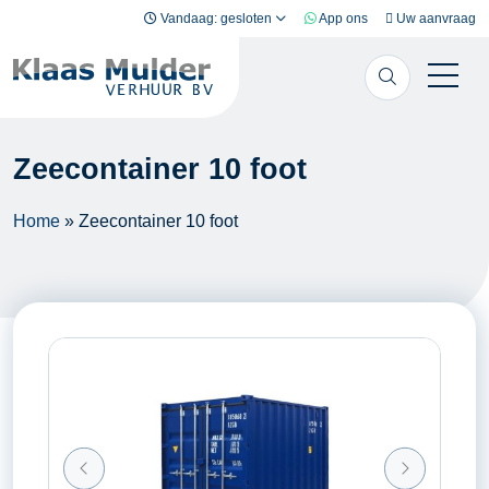
Ga naar inhoud
Vandaag: gesloten
App ons
Uw aanvraag
Zeecontainer 10 foot
Home
»
Zeecontainer 10 foot