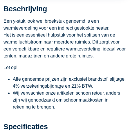
2
Beschrijving
x
300
Een y-stuk, ook wel broekstuk genoemd is een
millimeter
warmteverdeling voor een indirect gestookte heater.
aantal
Het is een essentieel hulpstuk voor het splitsen van de
warme luchtstroom naar meerdere ruimtes. Dit zorgt voor
een vergelijkbare en reguliere warmteverdeling, ideaal voor
tenten, magazijnen en andere grote ruimtes.
Let op!
Alle genoemde prijzen zijn exclusief brandstof, slijtage,
4% verzekeringsbijdrage en 21% BTW.
Wij verwachten onze artikelen schoon retour, anders
zijn wij genoodzaakt om schoonmaakkosten in
rekening te brengen.
Specificaties