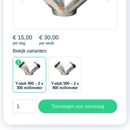
€
15,00
€
30,00
per dag
per week
Bekijk varianten:
Y-stuk 400 – 2 x
Y-stuk 500 – 2 x
300 millimeter
400 millimeter
Y-
Toevoegen aan aanvraag
stuk
400
-