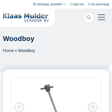
Ga naar inhoud
Vandaag: gesloten
App ons
Uw aanvraag
Woodboy
Home
»
Woodboy