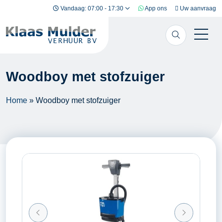
Ga naar inhoud
Vandaag: 07:00 - 17:30
App ons
Uw aanvraag
Woodboy met stofzuiger
Home
»
Woodboy met stofzuiger