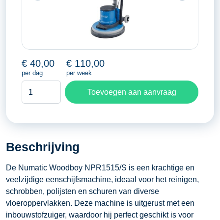
€
40,00
€
110,00
per dag
per week
Woodboy
Toevoegen aan aanvraag
met
stofzuiger
aantal
Beschrijving
De Numatic Woodboy NPR1515/S is een krachtige en
veelzijdige eenschijfsmachine, ideaal voor het reinigen,
schrobben, polijsten en schuren van diverse
vloeroppervlakken. Deze machine is uitgerust met een
inbouwstofzuiger, waardoor hij perfect geschikt is voor