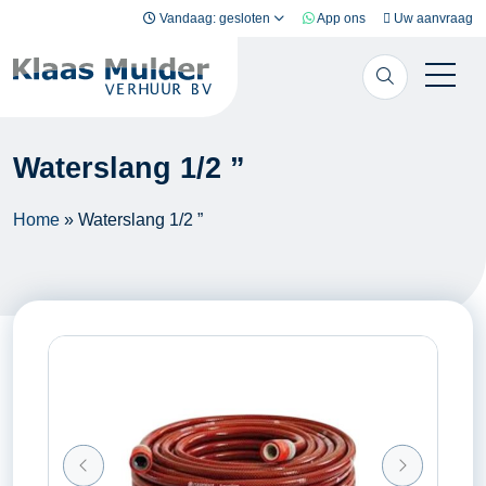
Ga naar inhoud
Vandaag: gesloten
App ons
Uw aanvraag
Waterslang 1/2 ”
Home
»
Waterslang 1/2 ”