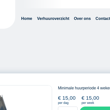
Home
Verhuuroverzicht
Over ons
Contac
Minimale huurperiode 4 weke
€
15,00
€
15,00
per dag
per week
Waterput