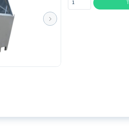
T
aantal