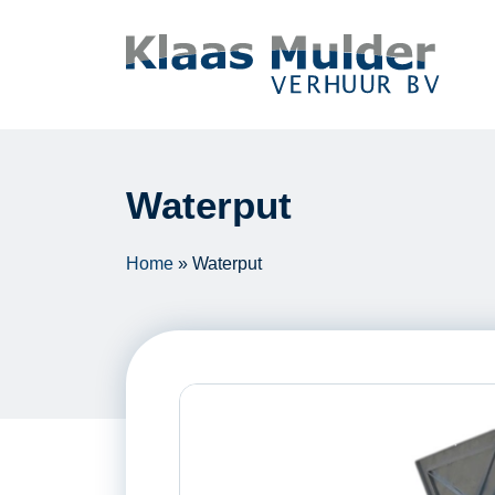
Ga naar inhoud
Waterput
Home
»
Waterput