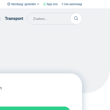
Vandaag: gesloten
App ons
Uw aanvraag
t
Transport
n