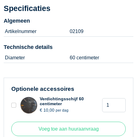
Specificaties
Algemeen
Artikelnummer
02109
Technische details
Diameter
60 centimeter
Optionele accessoires
Verdichtingsschijf 60
Vlindermachine
centimeter
60
€
10,00
per dag
centimeter
aantal
Voeg toe aan huuraanvraag