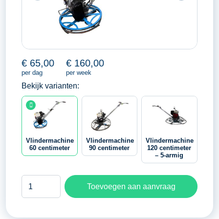
€
65,00
€
160,00
per dag
per week
Bekijk varianten:
Vlindermachine
Vlindermachine
Vlindermachine
60 centimeter
90 centimeter
120 centimeter
– 5-armig
Vlindermachine
Toevoegen aan aanvraag
60
centimeter
aantal