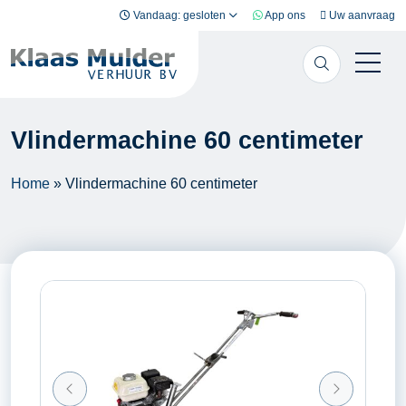
Ga naar inhoud
Vandaag: gesloten
App ons
Uw aanvraag
Vlindermachine 60 centimeter
Home
»
Vlindermachine 60 centimeter