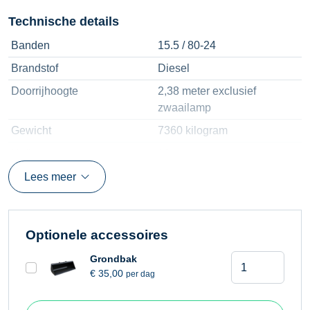
Technische details
Banden
15.5 / 80-24
Brandstof
Diesel
Doorrijhoogte
2,38 meter exclusief
zwaailamp
Gewicht
7360 kilogram
Hefhoogte
10 meter
Hefvermogen
3000 kilogram
Lees meer
Lepellengte
0,98 meter
Palletvorken
Ja
Optionele accessoires
Verreiker
Grondbak
€
35,00
per dag
MT
1030
S