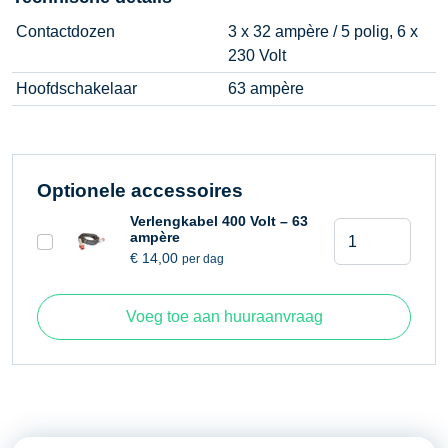
Contactdozen
3 x 32 ampère / 5 polig, 6 x
230 Volt
Hoofdschakelaar
63 ampère
Optionele accessoires
Verlengkabel 400 Volt – 63
Verdeelkast
ampère
63
€
14,00
per dag
Ampère
aantal
Voeg toe aan huuraanvraag