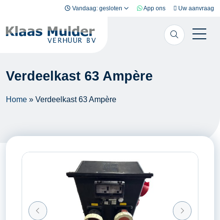
Ga naar inhoud
Vandaag: gesloten
App ons
Uw aanvraag
Verdeelkast 63 Ampère
Home
»
Verdeelkast 63 Ampère