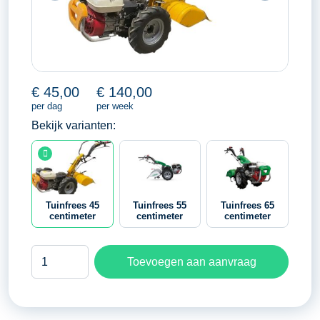
€
45,00
€
140,00
per dag
per week
Bekijk varianten:
Tuinfrees 45
Tuinfrees 55
Tuinfrees 65
centimeter
centimeter
centimeter
Tuinfrees
Toevoegen aan aanvraag
45
centimeter
aantal