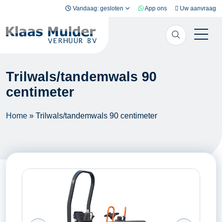
Ga naar inhoud
Vandaag: gesloten
App ons
Uw aanvraag
Trilwals/tandemwals 90
centimeter
Home
»
Trilwals/tandemwals 90 centimeter