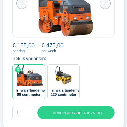
€
155,00
€
475,00
per dag
per week
Bekijk varianten:
Trilwals/tandemwals
Trilwals/tandemwals
90 centimeter
120 centimeter
Trilwals/tandemwals
Toevoegen aan aanvraag
90
centimeter