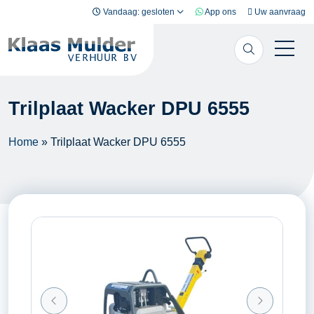
Ga naar inhoud
Vandaag: gesloten
App ons
Uw aanvraag
Trilplaat Wacker DPU 6555
Home
»
Trilplaat Wacker DPU 6555