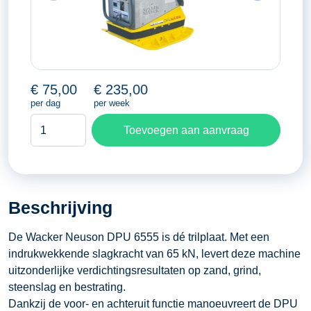
€
75,00
€
235,00
per dag
per week
Trilplaat
Toevoegen aan aanvraag
Wacker
DPU
6555
aantal
Beschrijving
De Wacker Neuson DPU 6555 is dé trilplaat. Met een
indrukwekkende slagkracht van 65 kN, levert deze machine
uitzonderlijke verdichtingsresultaten op zand, grind,
steenslag en bestrating.
Dankzij de voor- en achteruit functie manoeuvreert de DPU