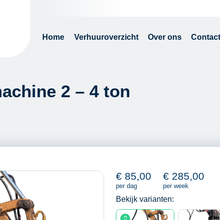
Home
Verhuuroverzicht
Over ons
Contac
machine 2 – 4 ton
€
85,00
€
285,00
per dag
per week
Bekijk varianten: