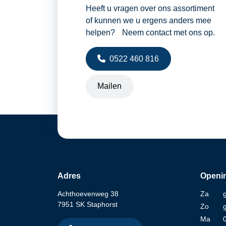
Heeft u vragen over ons assortiment
of kunnen we u ergens anders mee
helpen? Neem contact met ons op.
0522 460 816
Mailen
Adres
Openin
Achthoevenweg 38
Za
7951 SK Staphorst
Zo
Ma