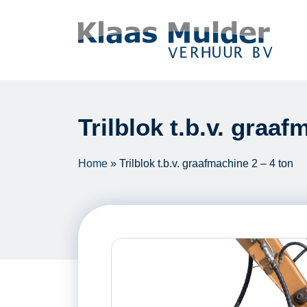
Ga naar inhoud
Trilblok t.b.v. graaf
Home
»
Trilblok t.b.v. graafmachine 2 – 4 ton