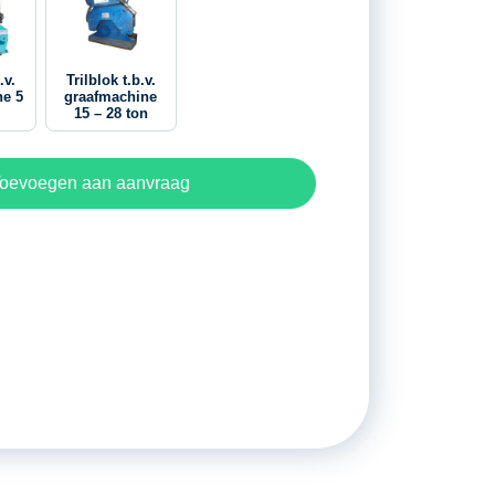
.v.
Trilblok t.b.v.
ne 5
graafmachine
15 – 28 ton
oevoegen aan aanvraag