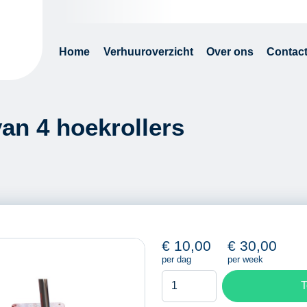
Home
Verhuuroverzicht
Over ons
Contac
van 4 hoekrollers
€
10,00
€
30,00
per dag
per week
Transportroller
T
set