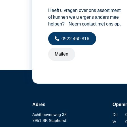
Heeft u vragen over ons assortiment
of kunnen we u ergens anders mee
helpen? Neem contact met ons op.
0522 460 816
Mailen
Adres
Openin
Achthoevenweg 38
Do
7951 SK Staphorst
Vr