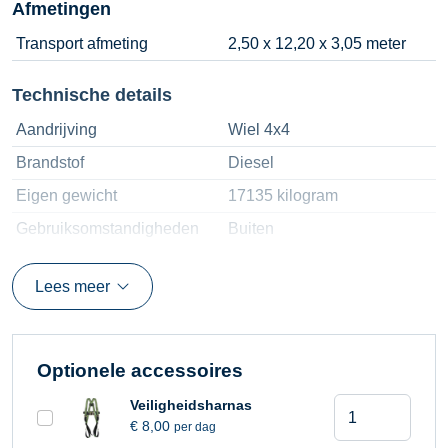
Afmetingen
Transport afmeting
2,50 x 12,20 x 3,05 meter
Technische details
Aandrijving
Wiel 4x4
Brandstof
Diesel
Eigen gewicht
17135 kilogram
Gebruiksomstandigheden
Buiten
Hefvermogen
230 kilogram
Lees meer
Horizontaal bereik
22,86 meter
Platform afmetingen
2,44 x 0,91 meter
Platform hoogte
26 meter
Optionele accessoires
Toelaatbare scheefstand
4°
Telescoophoog
Veiligheidsharnas
Werkhoogte
28 meter
€
8,00
per dag
28,20