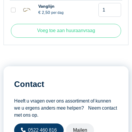
meter
Windbelasting
12,50 meter per seconde
Telescoophoog
Vanglijn
aantal
€
2,50
per dag
Zwenkbereik
360°
28,20
meter
aantal
Voeg toe aan huuraanvraag
Contact
Heeft u vragen over ons assortiment of kunnen
we u ergens anders mee helpen? Neem contact
met ons op.
0522 460 816
Mailen