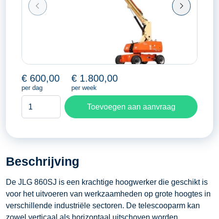
€
600,00
€
1.800,00
per dag
per week
Telescoophoogwerker
Toevoegen aan aanvraag
28,20
meter
aantal
Beschrijving
De JLG 860SJ is een krachtige hoogwerker die geschikt is
voor het uitvoeren van werkzaamheden op grote hoogtes in
verschillende industriële sectoren. De telescooparm kan
zowel verticaal als horizontaal uitschoven worden,