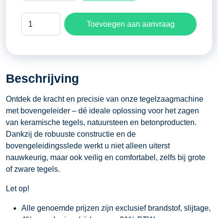
Tegelzaagmachine
Toevoegen aan aanvraag
met
bovengeleider
RVS
-
Beschrijving
1200
millimeter
Ontdek de kracht en precisie van onze tegelzaagmachine
aantal
met bovengeleider – dé ideale oplossing voor het zagen
van keramische tegels, natuursteen en betonproducten.
Dankzij de robuuste constructie en de
bovengeleidingsslede werkt u niet alleen uiterst
nauwkeurig, maar ook veilig en comfortabel, zelfs bij grote
of zware tegels.
Let op!
Alle genoemde prijzen zijn exclusief brandstof, slijtage,