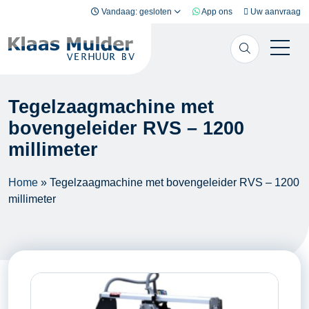
Ga naar inhoud
Vandaag: gesloten
App ons
Uw aanvraag
Tegelzaagmachine met
bovengeleider RVS – 1200
millimeter
Home
»
Tegelzaagmachine met bovengeleider RVS – 1200
millimeter