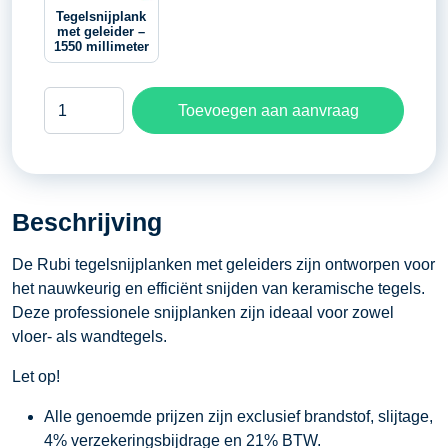
Tegelsnijplank
met geleider –
1550 millimeter
Tegelsnijplank
Toevoegen aan aanvraag
met
geleider
-
930
Beschrijving
millimeter
aantal
De Rubi tegelsnijplanken met geleiders zijn ontworpen voor
het nauwkeurig en efficiënt snijden van keramische tegels.
Deze professionele snijplanken zijn ideaal voor zowel
vloer- als wandtegels.
Let op!
Alle genoemde prijzen zijn exclusief brandstof, slijtage,
4% verzekeringsbijdrage en 21% BTW.