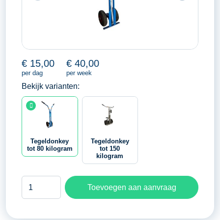
€
15,00
€
40,00
per dag
per week
Bekijk varianten:
Tegeldonkey
Tegeldonkey
tot 80 kilogram
tot 150
kilogram
Tegeldonkey
Toevoegen aan aanvraag
tot
80
kilogram