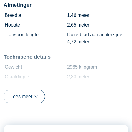
Afmetingen
Breedte
1,46 meter
Hoogte
2,65 meter
Transport lengte
Dozerblad aan achterzijde
4,72 meter
Technische details
Gewicht
2965 kilogram
Graafdiepte
2,83 meter
Hijslast ( horizontale mast )
365 kilogram
Motor
3 TNV88F 24 pk
Lees meer
Rupsbanden
300 x 52.5 x 78
Snelwissel
Hydraulisch CW-05
Tankinhoud diesel
46 liter