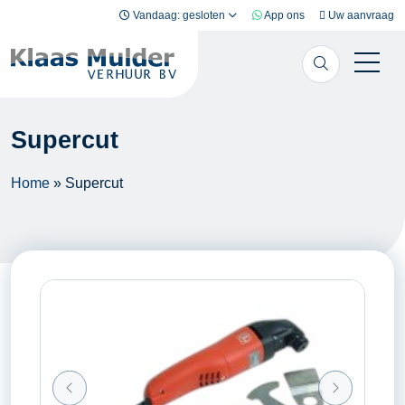
Ga naar inhoud
Vandaag: gesloten
App ons
Uw aanvraag
Supercut
Home
»
Supercut