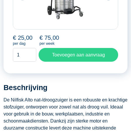
€
25,00
€
75,00
per dag
per week
Stofzuiger
Toevoegen aan aanvraag
nat
/
droog
aantal
Beschrijving
De Nilfisk Alto nat-/droogzuiger is een robuuste en krachtige
stofzuiger, ontworpen voor zowel nat als droog vuil. Ideaal
voor gebruik in de bouw, werkplaatsen, industrie en
schoonmaakdiensten. Dankzij zijn sterke motor en
duurzame constructie levert deze machine uitstekende