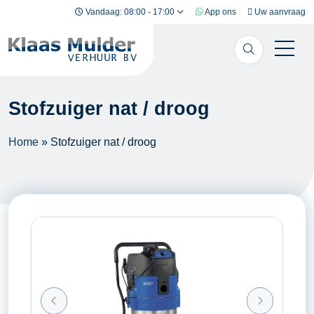
Ga naar inhoud
Vandaag: 08:00 - 17:00
App ons
Uw aanvraag
Stofzuiger nat / droog
Home
»
Stofzuiger nat / droog