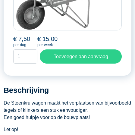
€
7,50
€
15,00
per dag
per week
Steenkruiwagen
Toevoegen aan aanvraag
aantal
Beschrijving
De Steenkruiwagen maakt het verplaatsen van bijvoorbeeld
tegels of klinkers een stuk eenvoudiger.
Een goed hulpje voor op de bouwplaats!
Let op!