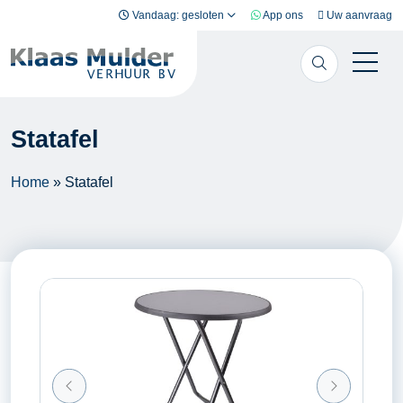
Ga naar inhoud
Vandaag: gesloten
App ons
Uw aanvraag
Statafel
Home
»
Statafel