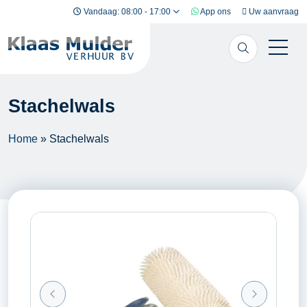
Ga naar inhoud
Vandaag: 08:00 - 17:00
App ons
Uw aanvraag
Stachelwals
Home
»
Stachelwals