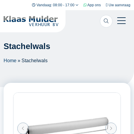
Ga naar inhoud
Vandaag: 08:00 - 17:00
App ons
Uw aanvraag
Stachelwals
Home
»
Stachelwals