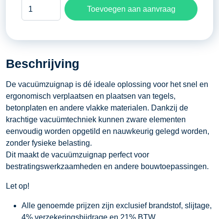
Speedy
Toevoegen aan aanvraag
vacuümzuignap
maximaal
gewicht
140
Beschrijving
kilogram
aantal
De vacuümzuignap is dé ideale oplossing voor het snel en
ergonomisch verplaatsen en plaatsen van tegels,
betonplaten en andere vlakke materialen. Dankzij de
krachtige vacuümtechniek kunnen zware elementen
eenvoudig worden opgetild en nauwkeurig gelegd worden,
zonder fysieke belasting.
Dit maakt de vacuümzuignap perfect voor
bestratingswerkzaamheden en andere bouwtoepassingen.
Let op!
Alle genoemde prijzen zijn exclusief brandstof, slijtage,
4% verzekeringsbijdrage en 21% BTW.