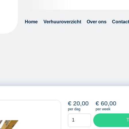
Home
Verhuuroverzicht
Over ons
Contac
€
20,00
€
60,00
per dag
per week
Slotenbak
T
aantal