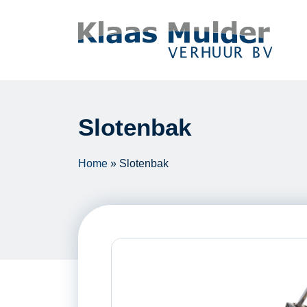
Ga naar inhoud
Slotenbak
Home
»
Slotenbak