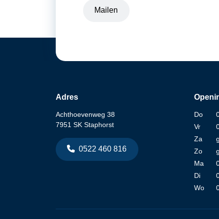
Mailen
Adres
Openin
Achthoevenweg 38
Do
7951 SK Staphorst
Vr
Za
0522 460 816
Zo
Ma
Di
Wo