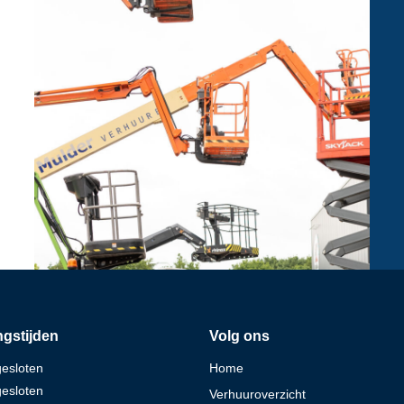
gstijden
Volg ons
gesloten
Home
gesloten
Verhuuroverzicht