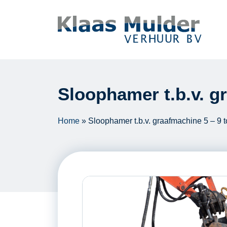
Ga naar inhoud
Sloophamer t.b.v. g
Home
»
Sloophamer t.b.v. graafmachine 5 – 9 