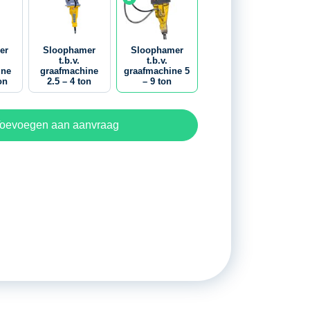
er
Sloophamer
Sloophamer
t.b.v.
t.b.v.
ine
graafmachine
graafmachine 5
on
2.5 – 4 ton
– 9 ton
oevoegen aan aanvraag