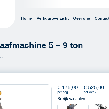
Home
Verhuuroverzicht
Over ons
Contac
raafmachine 5 – 9 ton
ton
€
175,00
€
525,00
per dag
per week
Bekijk varianten: