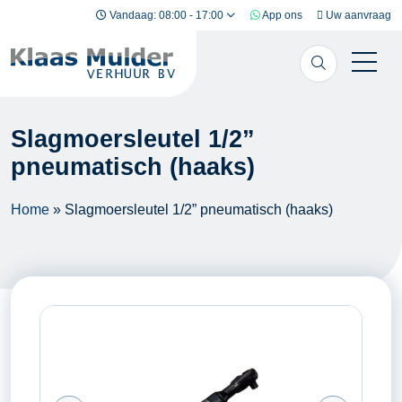
Ga naar inhoud
Vandaag: 08:00 - 17:00
App ons
Uw aanvraag
Slagmoersleutel 1/2”
pneumatisch (haaks)
Home
»
Slagmoersleutel 1/2” pneumatisch (haaks)