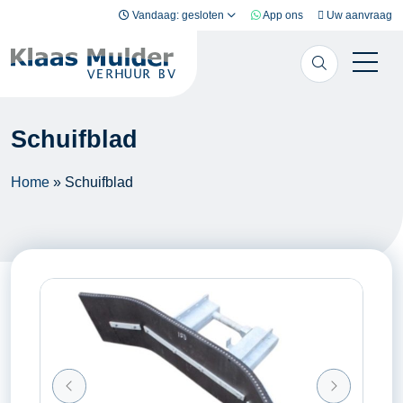
Ga naar inhoud
Vandaag: gesloten
App ons
Uw aanvraag
Schuifblad
Home
»
Schuifblad