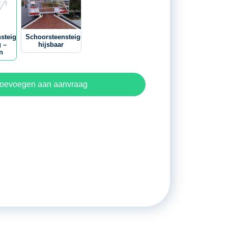
steiger
Schoorsteensteiger
g –
hijsbaar
n
oevoegen aan aanvraag