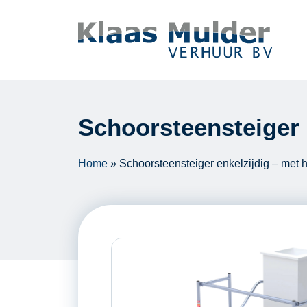
Ga naar inhoud
Schoorsteensteiger 
Home
»
Schoorsteensteiger enkelzijdig – met 