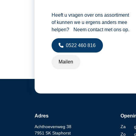
Heeft u vragen over ons assortiment
of kunnen we u ergens anders mee
helpen? Neem contact met ons op.
0522 460 816
Mailen
Adres
Openin
Achthoevenweg 38
Za
7951 SK Staphorst
Zo