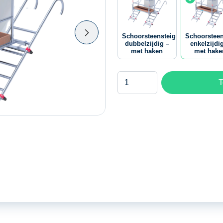
Schoorsteensteiger
Schoorsteen
dubbelzijdig –
enkelzijdi
met haken
met hake
Schoorsteensteiger
T
enkelzijdig
-
met
haken
aantal