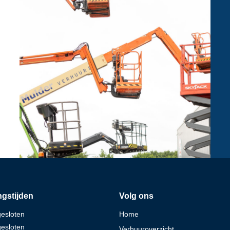
gstijden
Volg ons
gesloten
Home
gesloten
Verhuuroverzicht