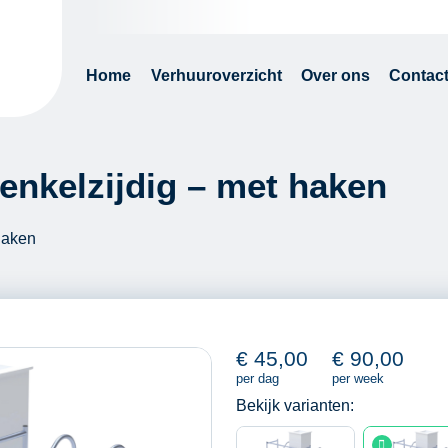
Home
Verhuuroverzicht
Over ons
Contac
enkelzijdig – met haken
haken
€
45,00
€
90,00
per dag
per week
Bekijk varianten: