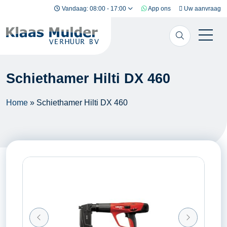
Ga naar inhoud
Vandaag: 08:00 - 17:00
App ons
Uw aanvraag
Schiethamer Hilti DX 460
Home
»
Schiethamer Hilti DX 460