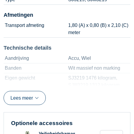
Afmetingen
Transport afmeting
1,80 (A) x 0,80 (B) x 2,10 (C)
meter
Technische details
Aandrijving
Accu, Wiel
Banden
Wit massief non marking
Eigen gewicht
SJ3219 1476 kilogram,
SJIII3219 1312 kilogram
Gebruiksomstandigheden
Binnen
Lees meer
Hefvermogen
227 kilogram
Machine afmeting
1,80 (A) x 0,80 (B) x 2,10 (C)
meter
Optionele accessoires
Platform afmetingen
1,60 (H) x 0,70 (G) meter
Schaarhoogwer
Veiligheidsharnas