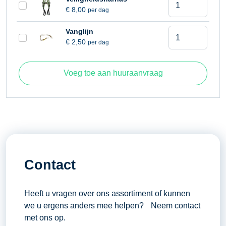
€
8,00
per dag
7,80
Platform uitschuifbaar
0,90 meter (I)
meter
Platform hoogte
5,80 meter (F)
Schaarhoogwer
Vanglijn
aantal
€
2,50
per dag
7,80
Werkhoogte
7,8 meter
meter
aantal
Voeg toe aan huuraanvraag
Contact
Heeft u vragen over ons assortiment of kunnen
we u ergens anders mee helpen? Neem contact
met ons op.