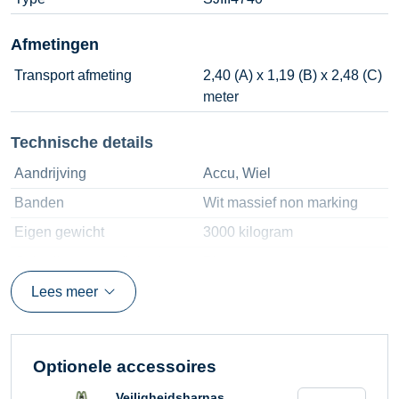
Afmetingen
Transport afmeting
2,40 (A) x 1,19 (B) x 2,48 (C)
meter
Technische details
Aandrijving
Accu, Wiel
Banden
Wit massief non marking
Eigen gewicht
3000 kilogram
Gebruiksomstandigheden
Binnen
Hefvermogen
227 kilogram
Lees meer
Machine afmeting
2,40 (A) x 1,19 (B) x 2,48 (C)
meter
Optionele accessoires
Platform afmetingen
1,06 (G) x 2,19 (H) meter
Schaarhoogwer
Veiligheidsharnas