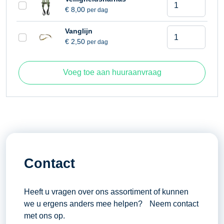
Platform uitschuifbaar
0,90 meter (I)
€
8,00
per dag
13,80
Platform hoogte
11,80 (F) meter
meter
Schaarhoogwer
Vanglijn
Werkhoogte
13,80 meter
aantal
€
2,50
per dag
13,80
meter
aantal
Voeg toe aan huuraanvraag
Contact
Heeft u vragen over ons assortiment of kunnen
we u ergens anders mee helpen? Neem contact
met ons op.