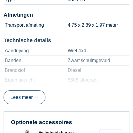
Afmetingen
Transport afmeting
4,75 x 2,39 x 1,97 meter
Technische details
Aandrijving
Wiel 4x4
Banden
Zwart schuimgevuld
Brandstof
Diesel
Eigen gewicht
6608 kilogram
Gebruiksomstandigheden
Buiten
Lees meer
Hefvermogen
905 kilogram
Horizontale belasting
Maximaal 400 N
Platform afmetingen
3,81 x 2,18 meter
Optionele accessoires
Platform uitschuifbaar
2 x 1,22 meter
Schaarhoogwer
Veiligheidsharnas