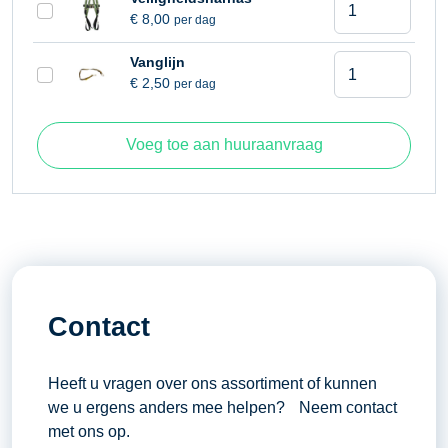
Platform hoogte
10,10 meter
€
8,00
per dag
12,10
meter
Werkhoogte
12,10 meter
Schaarhoogwer
Vanglijn
aantal
€
2,50
per dag
Windbelasting
Maximaal 12,5 meter per
12,10
seconde
meter
aantal
Voeg toe aan huuraanvraag
Contact
Heeft u vragen over ons assortiment of kunnen
we u ergens anders mee helpen? Neem contact
met ons op.