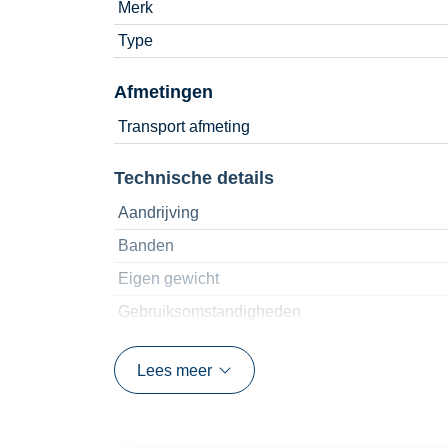
Merk
Type
Afmetingen
Transport afmeting
Technische details
Aandrijving
Banden
Eigen gewicht
Gebruiksomstandigheden
Hefvermogen
Lees meer
Platform afmetingen
Platform uitschuifbaar
Platform hoogte