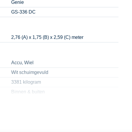
Genie
GS-336 DC
2,76 (A) x 1,75 (B) x 2,59 (C) meter
Accu, Wiel
Wit schuimgevuld
3381 kilogram
Binnen & buiten
454 kilogram
2,79 (H) x 1,60 (G) meter
1,52 meter (I)
9,90 meter (F)