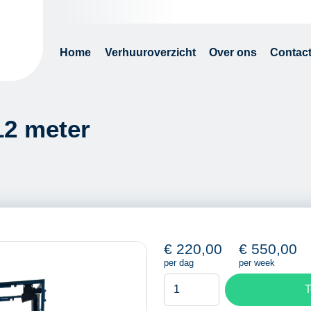
Home
Verhuuroverzicht
Over ons
Contac
12 meter
€
220,00
€
550,00
per dag
per week
Schaarhoogwerker
T
12