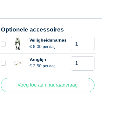
Optionele accessoires
Schaarhoogwerker
Veiligheidsharnas
€
8,00
per dag
12
meter
Schaarhoogwerker
Vanglijn
aantal
€
2,50
per dag
12
meter
aantal
Voeg toe aan huuraanvraag