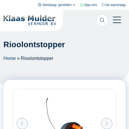
Ga naar inhoud
Vandaag: gesloten
App ons
Uw aanvraag
Rioolontstopper
Home
»
Rioolontstopper