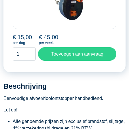
€
15,00
€
45,00
per dag
per week
Rioolontstopper
Toevoegen aan aanvraag
aantal
Beschrijving
Eenvoudige afvoer/rioolontstopper handbediend.
Let op!
Alle genoemde prijzen zijn exclusief brandstof, slijtage,
4% verzekeringsbijdrage en 21% BTW.