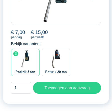
€
7,00
€
15,00
per dag
per week
Bekijk varianten:
Potkrik 3 ton
Potkrik 20 ton
Potkrik
Toevoegen aan aanvraag
3
ton
aantal