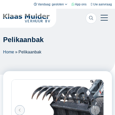
Ga naar inhoud
Vandaag: gesloten
App ons
Uw aanvraag
Pelikaanbak
Home
»
Pelikaanbak