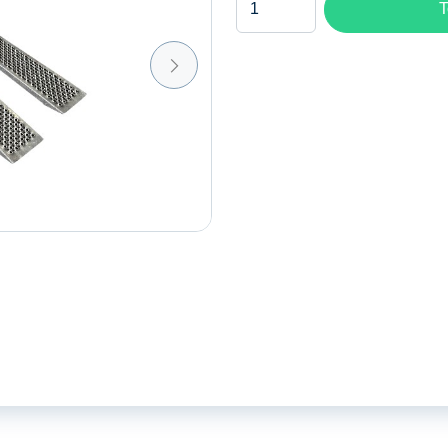
T
Aluminium
aantal