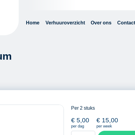
Home
Verhuuroverzicht
Over ons
Contac
ium
Per 2 stuks
€
5,00
€
15,00
per dag
per week
Oprijplaten