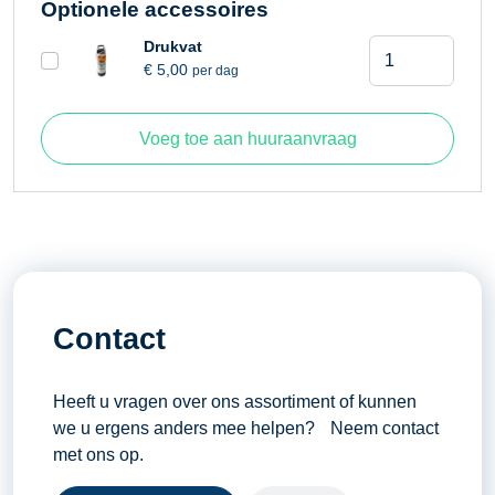
Optionele accessoires
Muurzaag
Drukvat
€
5,00
per dag
zaagdiepte
140
millimeter
Voeg toe aan huuraanvraag
waterkoeling
aantal
Contact
Heeft u vragen over ons assortiment of kunnen
we u ergens anders mee helpen? Neem contact
met ons op.