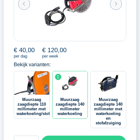
€
40,00
€
120,00
per dag
per week
Bekijk varianten:
Muurzaag
Muurzaag
Muurzaag
zaagdiepte 110
zaagdiepte 140
zaagdiepte 140
millimeter met
millimeter
millimeter met
waterkoeling/stofafzuiging
waterkoeling
waterkoeling
en
stofafzuiging
Muurzaag