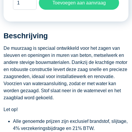
Toevoegen aan aanvraag
zaagdiepte
140
millimeter
waterkoeling
Beschrijving
aantal
De muurzaag is speciaal ontwikkeld voor het zagen van
sleuven en openingen in muren van beton, metselwerk en
andere stevige bouwmaterialen. Dankzij de krachtige motor
en robuuste constructie levert deze zaag snelle en precieze
zaagsneden, ideaal voor installatiewerk en renovatie.
Voorzien van wateraansluiting, zodat er met water kan
worden gezaagd. Stof slaat neer in de waternevel en het
zaagblad word gekoeld.
Let op!
Alle genoemde prijzen zijn exclusief brandstof, slijtage,
4% verzekeringsbijdrage en 21% BTW.