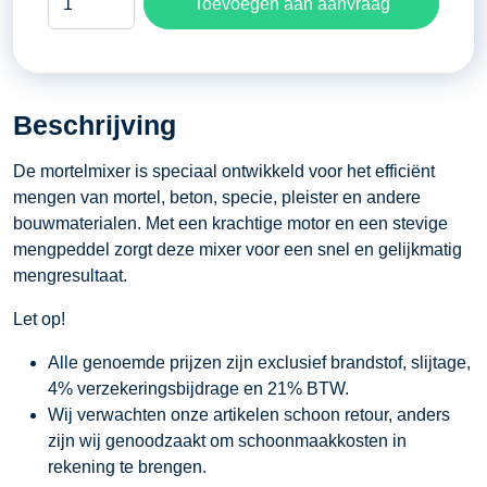
Toevoegen aan aanvraag
0-
250,
0-
580
Beschrijving
omw
per
De mortelmixer is speciaal ontwikkeld voor het efficiënt
minuut
mengen van mortel, beton, specie, pleister en andere
-
bouwmaterialen. Met een krachtige motor en een stevige
1800
mengpeddel zorgt deze mixer voor een snel en gelijkmatig
Watt
mengresultaat.
aantal
Let op!
Alle genoemde prijzen zijn exclusief brandstof, slijtage,
4% verzekeringsbijdrage en 21% BTW.
Wij verwachten onze artikelen schoon retour, anders
zijn wij genoodzaakt om schoonmaakkosten in
rekening te brengen.